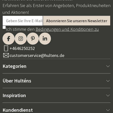
Erfahren Sie als Erster von Angeboten, Produktneuheiten
und Aktionen!
Ich stimme den
Bedingungen und Konditionen zu
+4646250252
customerservice@hultens.de
Kategorien
Neu bei uns
Über Hulténs
Möbel
Über Hulténs
Inspiration
Innenausstattung
Hulténs Laden
Bestseller
Kundendienst