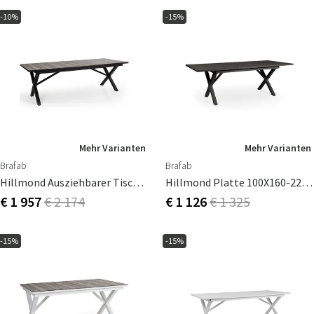
-10%
-15%
Mehr Varianten
Mehr Varianten
Brafab
Brafab
Hillmond Ausziehbarer Tisch 100X238-297Cm
Hillmond Platte 100X160-220Cm
€ 1 957
€ 2 174
€ 1 126
€ 1 325
-15%
-15%