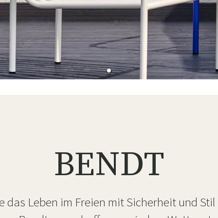
ssen
Hängeschaukel
Badezimmerte
Wartungsprodukte
Kleine Aufbewahrung
Badezimmera
BENDT
 das Leben im Freien mit Sicherheit und Sti