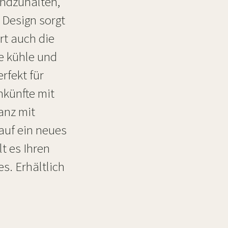
andzuhalten,
e Design sorgt
rt auch die
e kühle und
fekt für
künfte mit
anz mit
uf ein neues
t es Ihren
s. Erhältlich