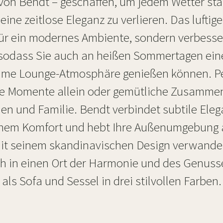
von Bendt – geschaffen, um jedem Wetter st
ine zeitlose Eleganz zu verlieren. Das luftig
für ein modernes Ambiente, sondern verbesse
 sodass Sie auch an heißen Sommertagen ein
me Lounge-Atmosphäre genießen können. Per
e Momente allein oder gemütliche Zusammen
en und Familie. Bendt verbindet subtile Eleg
enem Komfort und hebt Ihre Außenumgebung a
it seinem skandinavischen Design verwandel
 in einen Ort der Harmonie und des Genusse
als Sofa und Sessel in drei stilvollen Farben.