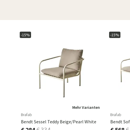
-15%
-15%
Mehr Varianten
Brafab
Brafab
Bendt Sessel Teddy Beige/Pearl White
Bendt Sof
€ 284
€ 334
€ 568
€