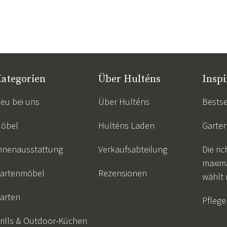
ategorien
Über Hulténs
Inspi
eu bei uns
Über Hulténs
Bestse
öbel
Hulténs Laden
Garte
nnenausstattung
Verkaufsabteilung
Die ric
maxim
artenmöbel
Rezensionen
wählt
arten
Pflege
rills & Outdoor-Küchen