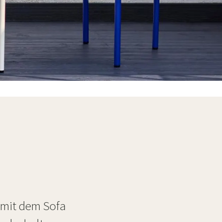
n
ppiche
Gartengeräte
Flurmöbel
usstattung
l mit dem Sofa