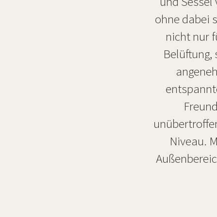
und Sessel 
ohne dabei se
nicht nur 
Belüftung,
angeneh
entspannt
Freund
unübertroff
Niveau. M
Außenbereich