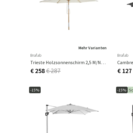
Servierwagen
Gartenschaukel ki
Tischplatten
Pflege & Lagerung
Schlafzimmermöbel
Künstliche Pflanzen
Essgruppen
Gastgeschenke
Tischbasen
Aufbewahrungsboxen
Kopfteile
Kränze
Kissentache
Schnittblumen & Zweige
Öle & Farben
Blühende Pflanzen
Mehr Varianten
Imprägnierung
Topfpflanzen
Brafab
Brafab
Reinigungsmittel
Bäume
Trieste Holzsonnenschirm 2,5 M/natur
Geräteschuppen
Dekoration & Zubehör
€ 258
€ 287
€ 127
Ersatzteile
Weihnachtsbäume
-15%
-15%
Sc