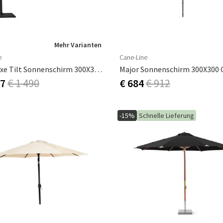
Mehr Varianten
e
Cane-Line
Hyde Luxe Tilt Sonnenschirm 300X300 Cm Grau
Major Sonnenschirm 300X300 
67
€ 1 490
€ 684
€ 912
-15%
Schnelle Lieferung