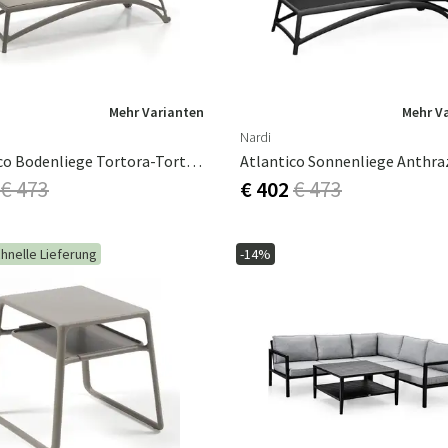
Mehr Varianten
Mehr V
Nardi
Atlantico Bodenliege Tortora-Tortora
€ 473
€ 402
€ 473
hnelle Lieferung
-14%