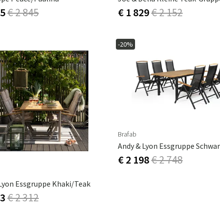
85
€ 2 845
€ 1 829
€ 2 152
-20%
Brafab
Andy & Lyon Essgruppe Schwa
€ 2 198
€ 2 748
Lyon Essgruppe Khaki/teak
93
€ 2 312