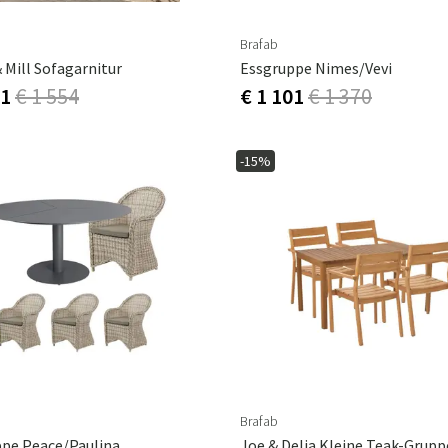
Brafab
 Mill Sofagarnitur
Essgruppe Nimes/Vevi
21
€ 1 554
€ 1 101
€ 1 370
-15%
Brafab
pe Peace/Paulina
Joe & Delia Kleine Teak-Grupp