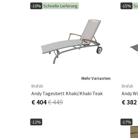
-10%
Schnelle Lieferung
-15%
Sc
Mehr Varianten
Brafab
Brafab
Andy Tagesbett Khaki/khaki Teak
€ 404
€ 449
€ 382
-12%
-17%