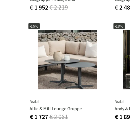
€ 1 952
€ 2 219
€ 2 4
-16%
-18%
Brafab
Brafab
Allie & Mill Lounge Gruppe
Andy & 
€ 1 727
€ 2 061
€ 1 8