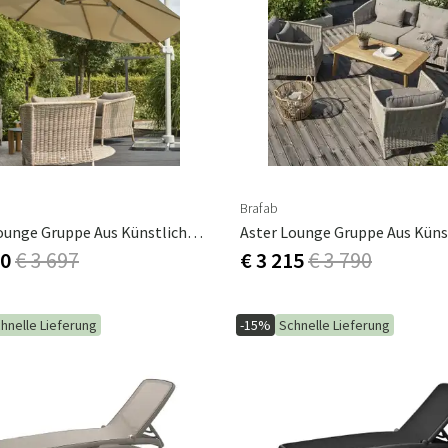
Brafab
Aster Lounge Gruppe Aus Künstlichem Rattan
80
€ 3 697
€ 3 215
€ 3 790
hnelle Lieferung
-15%
Schnelle Lieferung