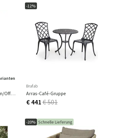
-12%
arianten
Brafab
Andy Positionsstol Dusty Green/Offwhite
Arras-Café-Gruppe
€ 441
€ 501
-20%
Schnelle Lieferung