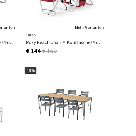
arianten
Mehr Varianten
Fritab
Roxy Beach Chair M Kühltasche/Mobile Pocket Blau
Roxy Beach Chair M Kühltasche/Mobile Pocket Rot
€ 144
€ 169
-15%