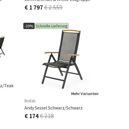
€ 1 797
€ 2 559
-20%
Schnelle Lieferung
rz/teak
Mehr Varianten
Brafab
Andy Sessel Schwarz/Schwarz
€ 174
€ 218