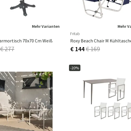
Mehr Varianten
Mehr V
Fritab
armortisch 70x70 Cm Weiß
€ 277
€ 144
€ 169
-20%