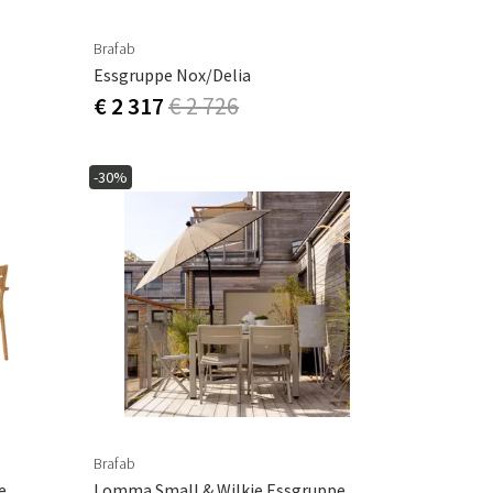
Brafab
Essgruppe Nox/Delia
€ 2 317
€ 2 726
-30%
Brafab
e
Lomma Small & Wilkie Essgruppe