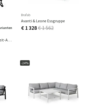
Brafab
Avanti & Leone Essgruppe
€ 1 328
€ 1 562
arianten
Atlantico Sonnenliege Anthrazit-Anthrazit
-24%