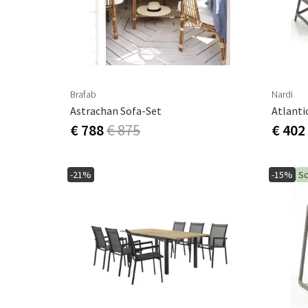
Brafab
Nardi
Astrachan Sofa-Set
€ 788
€ 875
€ 402
-21%
-15%
Sc