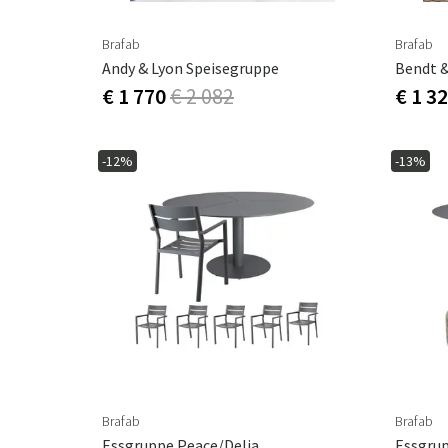
Brafab
Brafab
Andy & Lyon Speisegruppe
Bendt &
€ 1 770
€ 2 082
€ 1 3
-12%
-13%
Brafab
Brafab
Essgruppe Peace/Delia
Essgrup