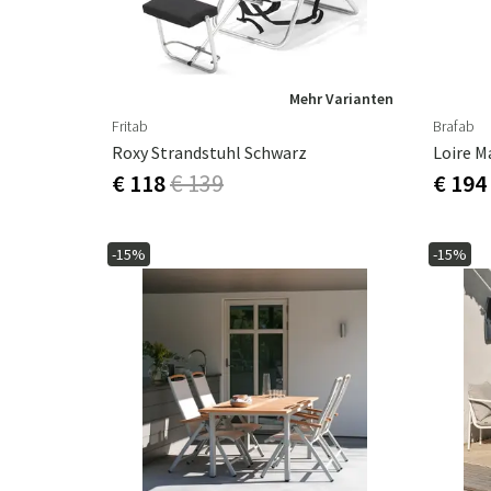
Mehr Varianten
Fritab
Brafab
Roxy Strandstuhl Schwarz
Loire M
€ 118
€ 139
€ 194
-15%
-15%