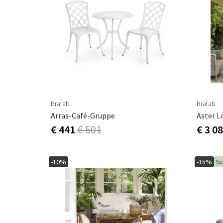
Brafab
Brafab
Arras-Café-Gruppe
€ 441
€ 501
€ 3 0
-10%
-15%
Sc