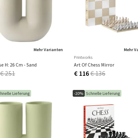
ssen
Hängeschaukel
Badezimmerte
Wartungsprodukte
Kleine Aufbewahrung
Badezimmera
Mehr Varianten
Mehr V
Printworks
se H: 26 Cm - Sand
Art Of Chess Mirror
€ 251
€ 116
€ 136
hnelle Lieferung
-20%
Schnelle Lieferung