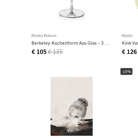
Riviera Maison
Muuto
Berkeley-Kuchenform Aus Glas – 3 Etagen
Kink Va
€ 105
€ 135
€ 126
-15%