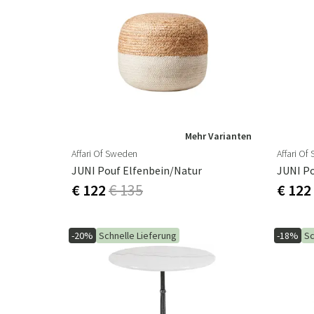
Mehr Varianten
Affari Of Sweden
Affari Of
JUNI Pouf Elfenbein/Natur
JUNI Po
€ 122
€ 135
€ 122
-20%
Schnelle Lieferung
-18%
Sc