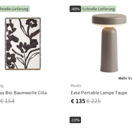
hnelle Lieferung
-40%
Schnelle Lieferung
Mehr V
ng
Muuto
us Bio-Baumwolle Cilla
Ease Portable Lampe Taupe
€ 154
€ 135
€ 225
-10%