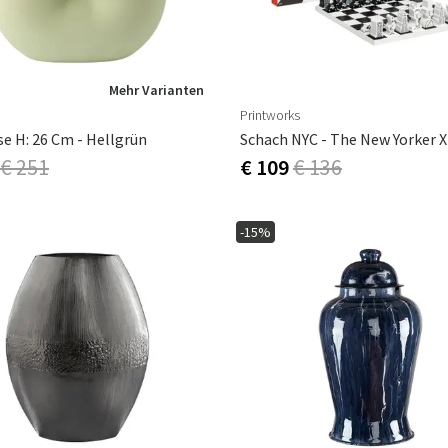
Mehr Varianten
Printworks
se H: 26 Cm - Hellgrün
€ 251
€ 109
€ 136
-15%