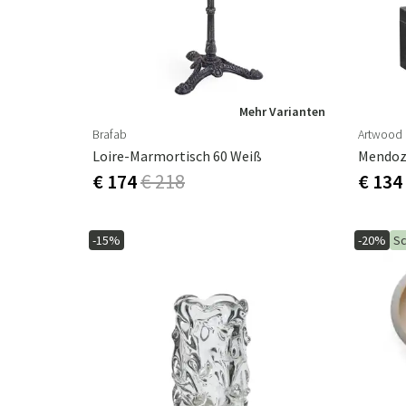
Mehr Varianten
Brafab
Artwood
Loire-Marmortisch 60 Weiß
Mendoz
€ 174
€ 218
€ 134
-15%
-20%
Sc