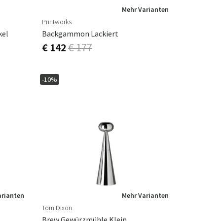
Mehr Varianten
Printworks
kel
Backgammon Lackiert
€ 142
€ 177
-10%
arianten
Mehr Varianten
Tom Dixon
Brew Gewürzmühle Klein