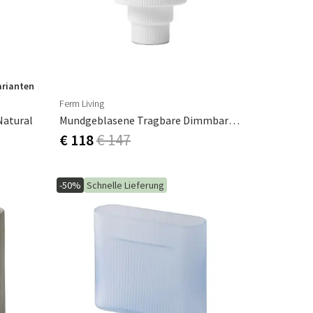
arianten
Ferm Living
Natural
Mundgeblasene Tragbare Dimmbare LED-Tischlampe Ripple
€ 118
€ 147
-50%
Schnelle Lieferung