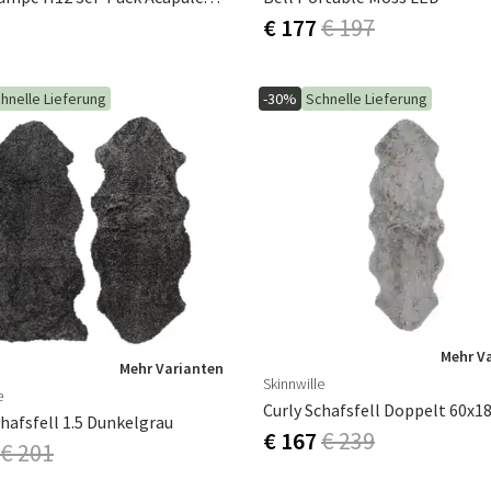
€ 177
€ 197
hnelle Lieferung
-30%
Schnelle Lieferung
Mehr V
Mehr Varianten
Skinnwille
e
chafsfell 1.5 Dunkelgrau
€ 167
€ 239
€ 201