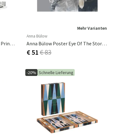
Mehr Varianten
Anna Bülow
Schach NYC - The New Yorker X Printworks
Anna Bülow Poster Eye Of The Storm 50x70 Cm
€ 51
€ 83
-20%
Schnelle Lieferung