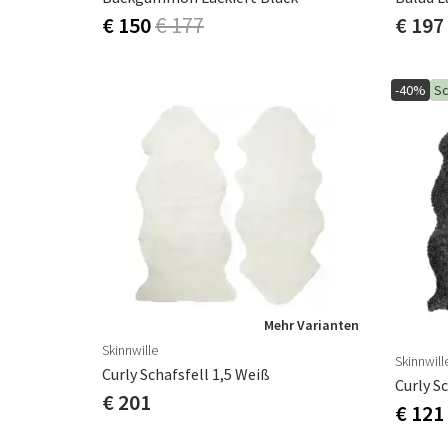
€ 150
€ 177
€ 197
-40%
Sc
Mehr Varianten
Skinnwille
Skinnwill
Curly Schafsfell 1,5 Weiß
Curly S
€ 201
€ 121