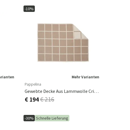
-10%
arianten
Mehr Varianten
Pappelina
Gewebte Decke Aus Lammwolle Criss Beige
€ 194
€ 216
-30%
Schnelle Lieferung