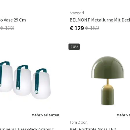
Artwood
o Vase 29 Cm
BELMONT Metallurne Mit Dec
€ 123
€ 129
€ 152
-10%
Mehr Varianten
Mehr V
Tom Dixon
Balad Lampe H12 3er-Pack Acapulco Blau
Bell Portable Moss LED