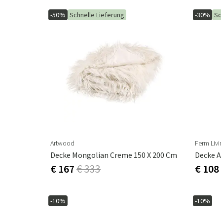
-50%
Schnelle Lieferung
-30%
Sc
Artwood
Ferm Livi
Decke Mongolian Creme 150 X 200 Cm
Decke A
€ 167
€ 333
€ 108
-10%
-10%