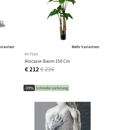
n
ppiche
Gartengeräte
Flurmöbel
usstattung
arianten
Mehr Varianten
Mr Plant
Alocasia-Baum 150 Cm
€ 212
€ 236
-39%
Schnelle Lieferung