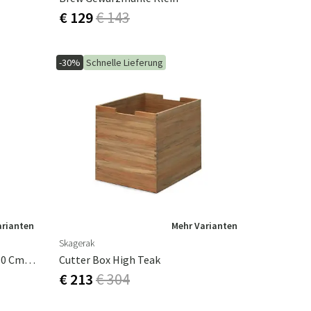
€ 129
€ 143
-30%
Schnelle Lieferung
arianten
Mehr Varianten
Skagerak
Curly Schafsfell Doppelt 60x180 Cm Naturgrau
Cutter Box High Teak
€ 213
€ 304