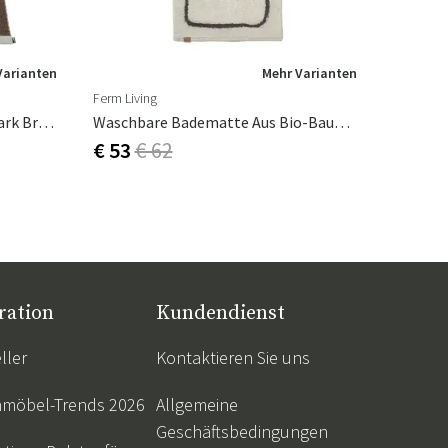
Varianten
Mehr Varianten
Ferm Living
Gewebter Teppich Criss Pop Dark Brown
Waschbare Badematte Aus Bio-Baumwolle Off-White/Coffee
€ 53
€ 62
ration
Kundendienst
ller
Kontaktieren Sie uns
nmöbel-Trends 2026
Allgemeine
Geschäftsbedingungen