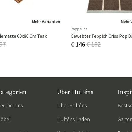
iten bei Hulténs – wo
n.
Mehr Varianten
Mehr 
Pappelina
dematte 60x80 Cm Teak
 97
€ 146
€ 162
ategorien
Über Hulténs
Inspi
eu bei uns
Über Hulténs
Bestse
öbel
Hulténs Laden
Garte