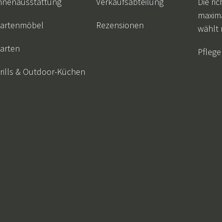
nnenausstattung
Verkaufsabteilung
Die ric
maxim
artenmöbel
Rezensionen
wählt
arten
Pflege
rills & Outdoor-Küchen