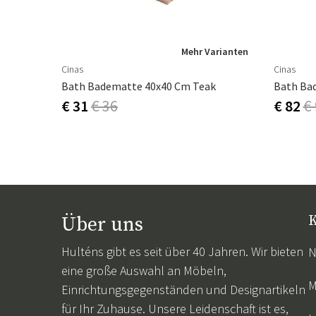
Badezimmerteppichen und finden Sie Ihren Favor
Qualität, Design und Komfort aufeinander treffe
Mehr Varianten
Cinas
Cinas
Bath Badematte 40x40 Cm Teak
Bath Ba
€ 31
€ 36
€ 82
€
Über uns
K
Hulténs gibt es seit über 40 Jahren. Wir bieten
N
eine große Auswahl an Möbeln,
M
Einrichtungsgegenständen und Designartikeln
für Ihr Zuhause. Unsere Leidenschaft ist es,