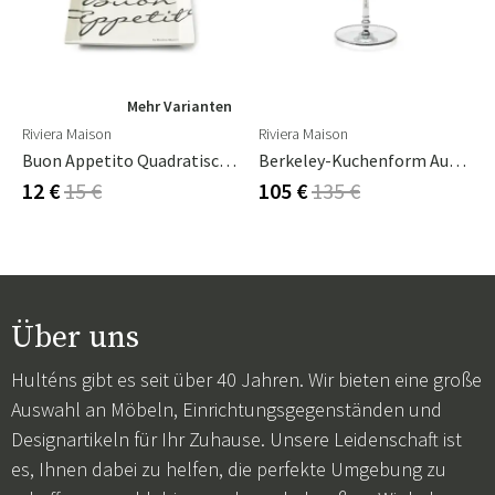
Mehr Varianten
Riviera Maison
Riviera Maison
Buon Appetito Quadratischer Teller 18 X 18 Cm
Berkeley-Kuchenform Aus Glas – 3 Etagen
12 €
15 €
105 €
135 €
Über uns
Hulténs gibt es seit über 40 Jahren. Wir bieten eine große
Auswahl an Möbeln, Einrichtungsgegenständen und
Designartikeln für Ihr Zuhause. Unsere Leidenschaft ist
es, Ihnen dabei zu helfen, die perfekte Umgebung zu