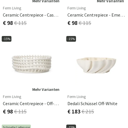
Mehr Varianten
Mehr Varianten
Ferm Living
Ferm Living
Ceramic Centrepiece - Cashmere
Ceramic Centrepiece - Emerald Green
€ 98
€ 115
€ 98
€ 115
-15%
-15%
Mehr Varianten
Ferm Living
Ferm Living
Ceramic Centrepiece - Off-White
Dedali Schüssel Off-White
€ 98
€ 115
€ 183
€ 215
Schnelle Lieferung
-15%