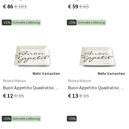
€ 86
€ 101
€ 59
€ 65
-21%
Schnelle Lieferung
-15%
Schnelle Lieferung
Mehr Varianten
Mehr Varianten
Riviera Maison
Riviera Maison
Buon Appetito Quadratischer Teller 18 X 18 Cm
Buon Appetito Quadratischer Teller 22 X 22 Cm
€ 12
€ 15
€ 13
€ 15
-15%
Schnelle Lieferung
-15%