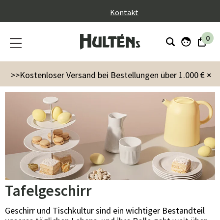
}
Kontakt
0
Innenausstattung
Küche & Servieren
Tafelgeschirr
>>Kostenloser Versand bei Bestellungen über 1.000 €
×
Tafelgeschirr
Geschirr und Tischkultur sind ein wichtiger Bestandteil