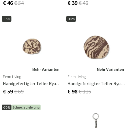
€ 46
€ 54
€ 39
€ 46
-15%
-15%
Mehr Varianten
Mehr Varianten
Ferm Living
Ferm Living
Handgefertigter Teller Ryu 26cm
Handgefertigter Teller Ryu 34cm
€ 59
€ 69
€ 98
€ 115
-30%
Schnelle Lieferung