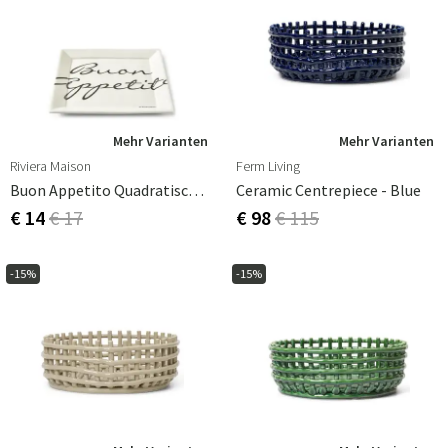
Mehr Varianten
Mehr Varianten
Riviera Maison
Ferm Living
Buon Appetito Quadratischer Teller 26 X 26 Cm
Ceramic Centrepiece - Blue
€ 14
€ 17
€ 98
€ 115
-15%
-15%