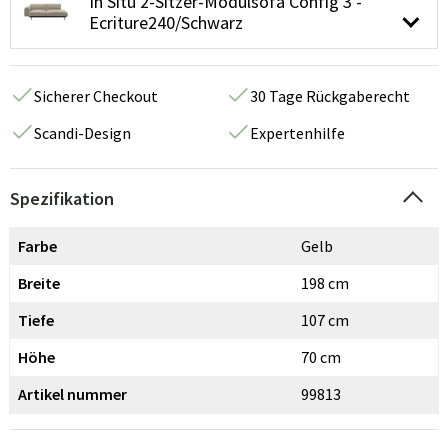
In Situ 2-Sitzer-Modulsofa Config 3 -
Ecriture240/Schwarz
Sicherer Checkout
30 Tage Rückgaberecht
Scandi-Design
Expertenhilfe
Spezifikation
Farbe
Gelb
Breite
198 cm
Tiefe
107 cm
Höhe
70 cm
Artikel nummer
99813