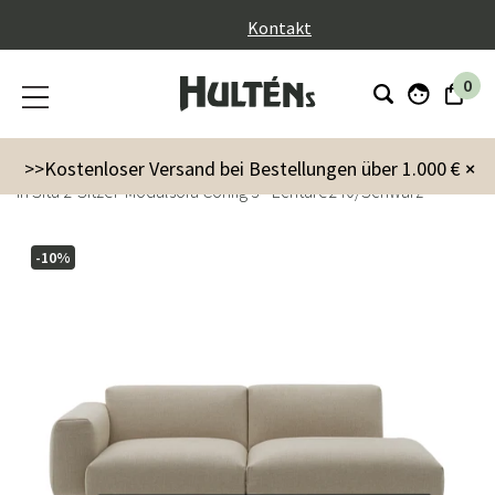
}
Kontakt
0
Möbel
Sofas
Modulares sofas
>>Kostenloser Versand bei Bestellungen über 1.000 €
×
In Situ 2-Sitzer-Modulsofa Config 3 - Ecriture240/Schwarz
-10%