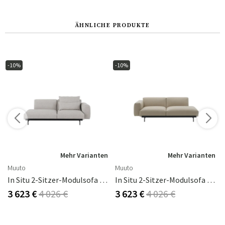
ÄHNLICHE PRODUKTE
-10%
-10%
n
Mehr Varianten
Mehr Varianten
Muuto
Muuto
In Situ 2-Sitzer-Modulsofa Config 2 - Clay12/Schwarz
In Situ 2-Sitzer-Modulsofa Config 3 - Ecriture240/Schwarz
3 623 €
4 026 €
3 623 €
4 026 €