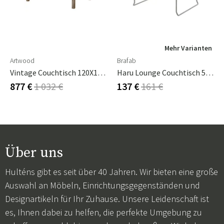
Mehr Varianten
Artwood
Brafab
Vintage Couchtisch 120X120 Cm
Haru Lounge Couchtisch 54x54 Cm Slate Grey
877 €
1 032 €
137 €
161 €
Über uns
Hulténs gibt es seit über 40 Jahren. Wir bieten eine große
Auswahl an Möbeln, Einrichtungsgegenständen und
Designartikeln für Ihr Zuhause. Unsere Leidenschaft ist
es, Ihnen dabei zu helfen, die perfekte Umgebung zu