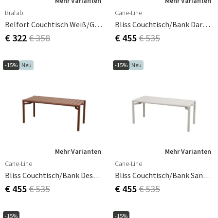
Mehr Varianten
Mehr Varianten
Brafab
Cane-Line
Belfort Couchtisch Weiß/grau Aluminium 90x90 3D-Gedruckte Glasplatte
Bliss Couchtisch/bank Dark Green, Aluminium
€ 322
€ 358
€ 455
€ 535
-15%
Neu
-15%
Neu
Mehr Varianten
Mehr Varianten
Cane-Line
Cane-Line
Bliss Couchtisch/bank Desert Red, Aluminium
Bliss Couchtisch/bank Sand, Aluminium
€ 455
€ 535
€ 455
€ 535
-15%
-15%