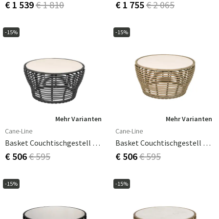
€ 1 539
€ 1 810
€ 1 755
€ 2 065
-15%
-15%
Mehr Varianten
Mehr Varianten
Cane-Line
Cane-Line
Basket Couchtischgestell 75 Cm Graphite
Basket Couchtischgestell 75 Cm Natural Weave
€ 506
€ 595
€ 506
€ 595
-15%
-15%