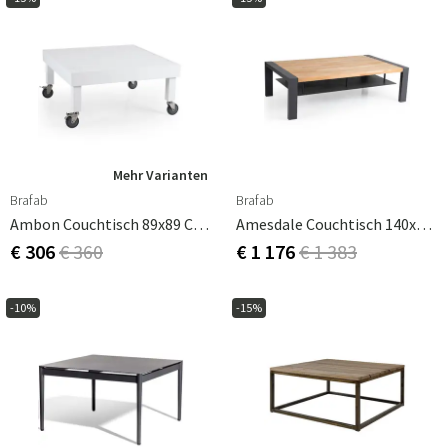
Mehr Varianten
Brafab
Brafab
Ambon Couchtisch 89x89 Cm Weiß
Amesdale Couchtisch 140x80 Cm
€ 306
€ 360
€ 1 176
€ 1 383
-10%
-15%