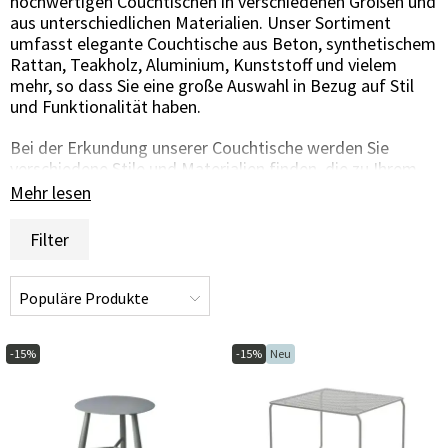
hochwertigen Couchtischen in verschiedenen Größen und
aus unterschiedlichen Materialien. Unser Sortiment
umfasst elegante Couchtische aus Beton, synthetischem
Rattan, Teakholz, Aluminium, Kunststoff und vielem
mehr, so dass Sie eine große Auswahl in Bezug auf Stil
und Funktionalität haben.
Bei der Erkundung unserer Couchtische werden Sie
verschiedene Stile und Materialien finden, die zu Ihrem
persönlichen Geschmack und Ihrer Außenumgebung
Mehr lesen
passen. Wir arbeiten mit renommierten Lieferanten und
Herstellern zusammen, um sicherzustellen, dass jeder
Filter
Couchtisch in unserem Sortiment unseren hohen
Qualitäts- und Designansprüchen gerecht wird.
Unser Sortiment umfasst sowohl Tische für große
Loungebereiche im Garten, auf der Terrasse und im
Wintergarten als auch kleinere Tische, die sich ideal für
-15%
-15%
Neu
den Balkon oder kleinere Räume eignen.
Bei der Auswahl eines Couchtisches ist es wichtig, die
Höhe Ihres Sofas oder Sessels zu berücksichtigen, um