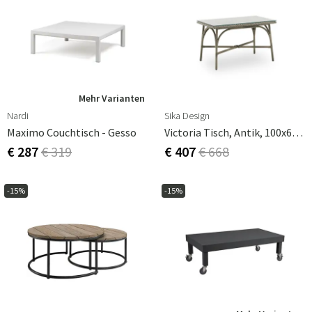
Mehr Varianten
Nardi
Sika Design
Maximo Couchtisch - Gesso
Victoria Tisch, Antik, 100x60 Cm
€ 287
€ 319
€ 407
€ 668
-15%
-15%