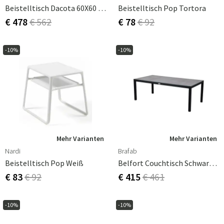
Beistelltisch Dacota 60X60 Cm Akazie / Beton
Beistelltisch Pop Tortora
€ 478
€ 562
€ 78
€ 92
-10%
-10%
Mehr Varianten
Mehr Varianten
Nardi
Brafab
Beistelltisch Pop Weiß
Belfort Couchtisch Schwarz/grau Aluminium 70x140 3D-Gedruckte Glasplatte
€ 83
€ 92
€ 415
€ 461
-10%
-10%