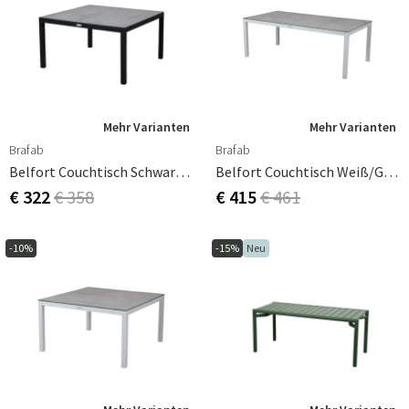
Mehr Varianten
Mehr Varianten
Brafab
Brafab
Belfort Couchtisch Schwarz/grau Aluminium 90x90 3D Bedruckte Glasplatte
Belfort Couchtisch Weiß/grau Aluminium 70x140 3D-Gedruckte Glasplatte
€ 322
€ 358
€ 415
€ 461
-10%
-15%
Neu