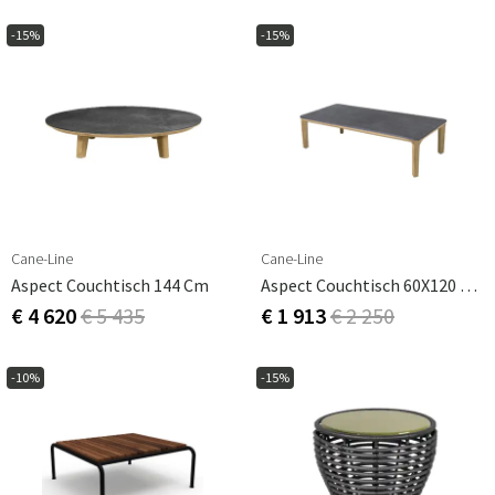
-15%
-15%
Cane-Line
Cane-Line
Aspect Couchtisch 144 Cm
Aspect Couchtisch 60X120 Cm
€ 4 620
€ 5 435
€ 1 913
€ 2 250
-10%
-15%