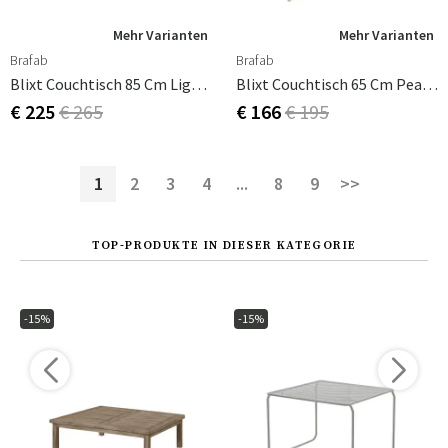
Mehr Varianten
Mehr Varianten
Brafab
Brafab
Blixt Couchtisch 85 Cm Light Grey
Blixt Couchtisch 65 Cm Pearl White
€ 225
€ 265
€ 166
€ 195
1
2
3
4
...
8
9
>>
TOP-PRODUKTE IN DIESER KATEGORIE
-15%
-15%