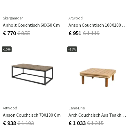
Skargaarden
Artwood
Anholt Couchtisch 60X60 Cm
Anson Couchtisch 100X100 Cm
€ 770
€ 855
€ 951
€ 1 119
-15%
-15%
Artwood
Cane-Line
Anson Couchtisch 70X130 Cm
Arch Couchtisch Aus Teakholz
€ 938
€ 1 103
€ 1 033
€ 1 215