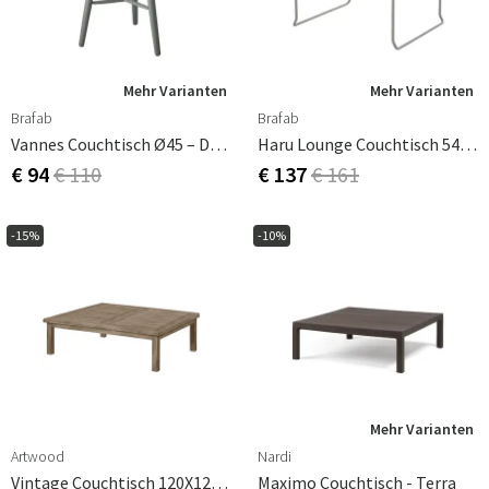
eine harmonische Anordnung zu gewährleisten. Wählen
Sie daher einen Couchtisch mit einer angemessenen
Höhe, der am besten zu Ihrem vorhandenen Mobiliar
passt.
Mehr Varianten
Mehr Varianten
Brafab
Brafab
Vannes Couchtisch Ø45 – Dusty Green
Haru Lounge Couchtisch 54x54 Cm Slate Grey
€ 94
€ 110
€ 137
€ 161
-15%
-10%
Mehr Varianten
Artwood
Nardi
Vintage Couchtisch 120X120 Cm
Maximo Couchtisch - Terra