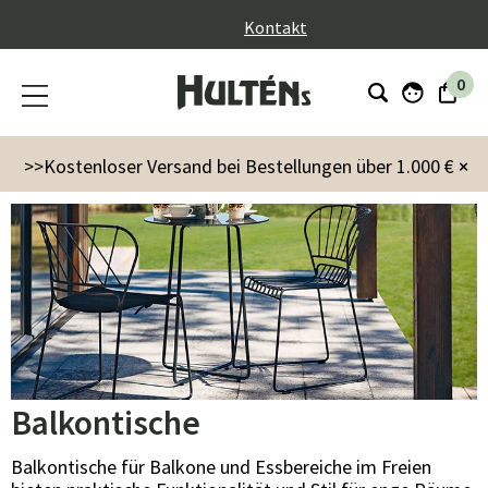
}
Kontakt
0
Gartenmöbel
Tische
Balkontische
>>Kostenloser Versand bei Bestellungen über 1.000 €
×
Balkontische
Balkontische für Balkone und Essbereiche im Freien