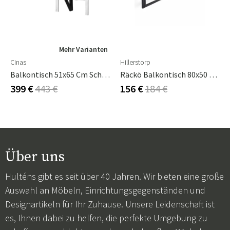
Mehr Varianten
Cinas
Hillerstorp
Balkontisch 51x65 Cm Schwarz
Räckö Balkontisch 80x50 Cm
399 €
443 €
156 €
184 €
Über uns
Hulténs gibt es seit über 40 Jahren. Wir bieten eine große
Auswahl an Möbeln, Einrichtungsgegenständen und
Designartikeln für Ihr Zuhause. Unsere Leidenschaft ist
es, Ihnen dabei zu helfen, die perfekte Umgebung zu