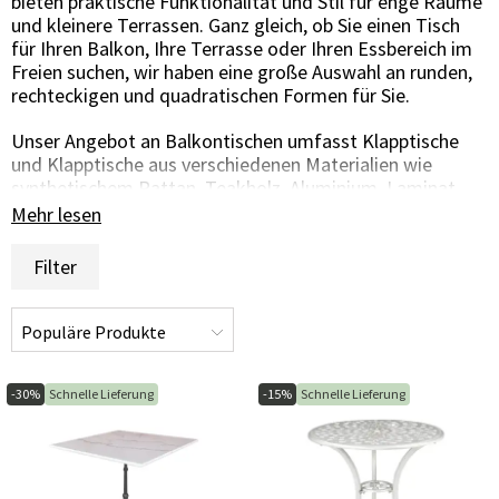
bieten praktische Funktionalität und Stil für enge Räume
und kleinere Terrassen. Ganz gleich, ob Sie einen Tisch
für Ihren Balkon, Ihre Terrasse oder Ihren Essbereich im
Freien suchen, wir haben eine große Auswahl an runden,
rechteckigen und quadratischen Formen für Sie.
Unser Angebot an Balkontischen umfasst Klapptische
und Klapptische aus verschiedenen Materialien wie
synthetischem Rattan, Teakholz, Aluminium, Laminat
und mehr. Ganz gleich, ob Ihr Balkon verglast ist oder
Mehr lesen
nicht, wir haben viele Optionen zur Auswahl, die Ihren
Bedürfnissen entsprechen.
Filter
Unsere Balkontische sind mit intelligenten Funktionen
ausgestattet, um den Platz zu maximieren und für
verschiedene Situationen geeignet zu sein. Sie finden
Tische, die sich an einer Seite des Tisches
herunterklappen oder am Balkongeländer befestigen
-30%
Schnelle Lieferung
-15%
Schnelle Lieferung
lassen und so Flexibilität und Vielseitigkeit bieten.
Balkontische, bei denen eine oder beide Seiten der
Tischplatte heruntergeklappt werden können, eignen