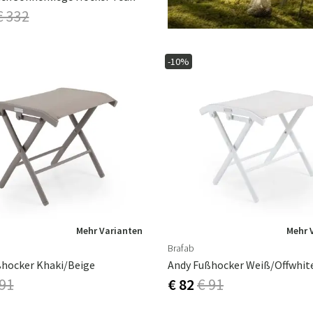
€ 332
-10%
Mehr Varianten
Mehr 
Brafab
hocker Khaki/beige
Andy Fußhocker Weiß/offwhit
 91
€ 82
€ 91