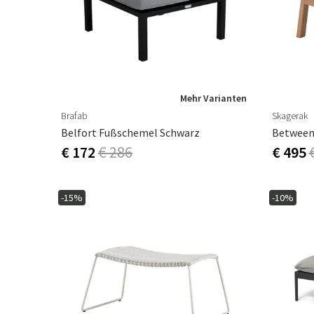
Mehr Varianten
Brafab
Skagerak
Belfort Fußschemel Schwarz
Between
€ 172
€ 286
€ 495
-15%
-10%