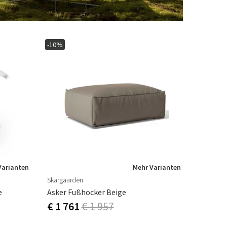
-10%
Varianten
Mehr Varianten
Skargaarden
e
Asker Fußhocker Beige
€ 1 761
€ 1 957