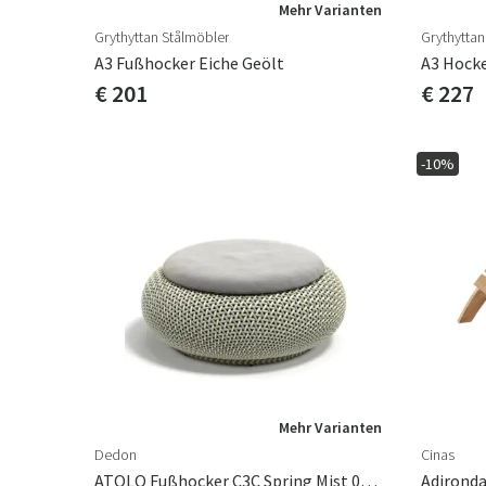
Mehr Varianten
Grythyttan Stålmöbler
Grythyttan
A3 Fußhocker Eiche Geölt
A3 Hocke
€ 201
€ 227
-10%
Mehr Varianten
Dedon
Cinas
ATOLO Fußhocker C3C Spring Mist 0221
Adironda