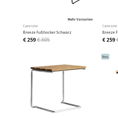
standzuhalten und ihre Schönheit Jahr für Jahr 
Mehr Varianten
Cane-Line
Cane-Line
Breeze Fußhocker Schwarz
Breeze 
€ 259
€ 305
€ 259
Neu