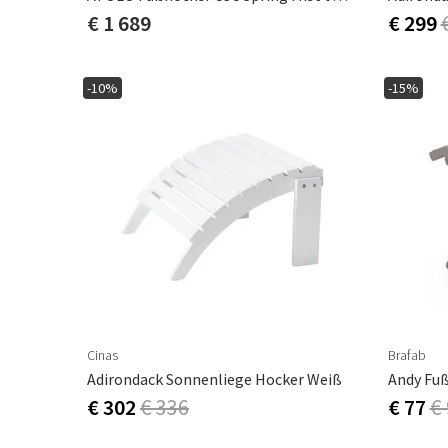
€ 1 689
€ 299
-10%
-15%
Cinas
Brafab
Adirondack Sonnenliege Hocker Weiß
Andy Fuß
€ 302
€ 336
€ 77
€