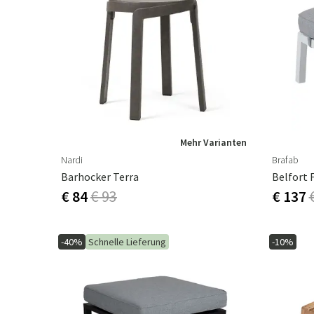
Mehr Varianten
Nardi
Brafab
Barhocker Terra
Belfort 
€ 84
€ 93
€ 137
-40%
Schnelle Lieferung
-10%