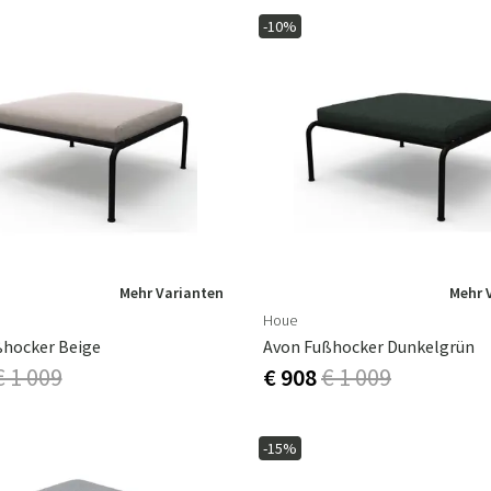
-10%
Mehr Varianten
Mehr 
Houe
ßhocker Beige
Avon Fußhocker Dunkelgrün
€ 1 009
€ 908
€ 1 009
-15%