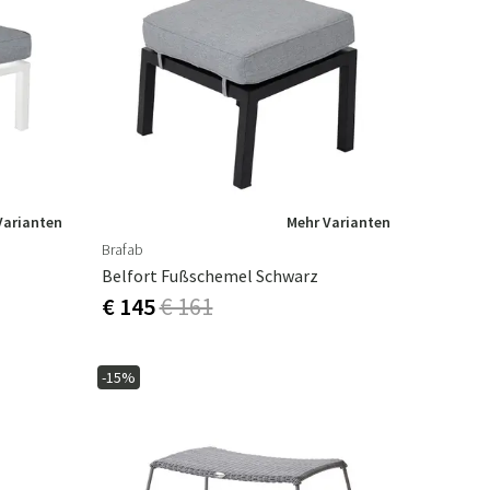
Varianten
Mehr Varianten
Brafab
Belfort Fußschemel Schwarz
€ 145
€ 161
-15%