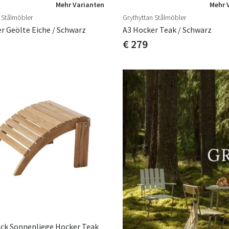
Mehr Varianten
Mehr 
 Stålmöbler
Grythyttan Stålmöbler
r Geölte Eiche / Schwarz
A3 Hocker Teak / Schwarz
€ 279
ck Sonnenliege Hocker Teak