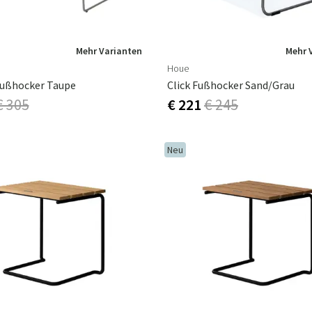
zu bewahren.
Mehr Varianten
Mehr 
Houe
Fußhocker Taupe
Click Fußhocker Sand/grau
€ 305
€ 221
€ 245
Neu