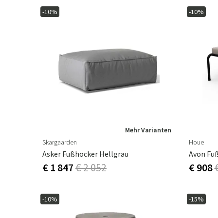
-10%
-10%
Mehr Varianten
Skargaarden
Houe
Asker Fußhocker Hellgrau
Avon Fu
€ 1 847
€ 2 052
€ 908
-10%
-15%