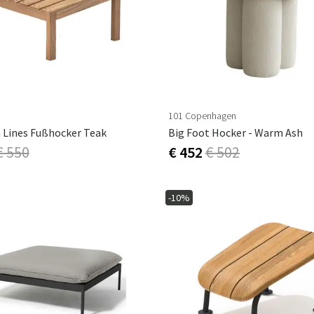
101 Copenhagen
 Lines Fußhocker Teak
Big Foot Hocker - Warm Ash
€ 550
€ 452
€ 502
-10%