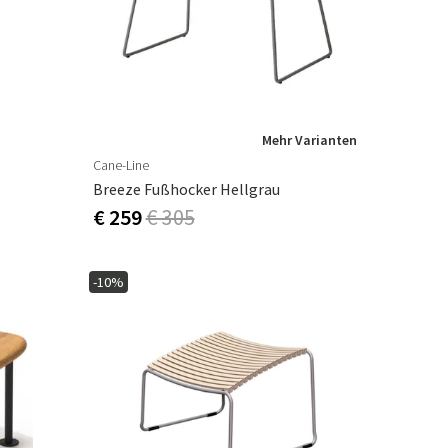
Mehr Varianten
Cane-Line
Breeze Fußhocker Hellgrau
€ 259
€ 305
-10%