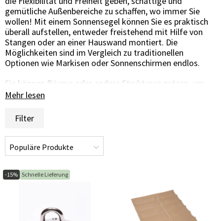
die Flexibilität und Freiheit geben, schattige und
gemütliche Außenbereiche zu schaffen, wo immer Sie
wollen! Mit einem Sonnensegel können Sie es praktisch
überall aufstellen, entweder freistehend mit Hilfe von
Stangen oder an einer Hauswand montiert. Die
Möglichkeiten sind im Vergleich zu traditionellen
Optionen wie Markisen oder Sonnenschirmen endlos.
Sie können Bäume oder andere Strukturen nutzen, um
das Sonnensegel aufzuspannen und so den perfekten
Mehr lesen
Schatten für Ihren Außenbereich zu schaffen.
Filter
Entdecken Sie unser Angebot an hochwertigen
Sonnensegeln und lassen Sie sich von uns helfen, Ihre
Traumumgebung im Freien zu schaffen. Mit einem
Sonnensegel von uns können Sie Schatten und Komfort
genau dort genießen, wo Sie wollen und wann Sie wollen.
Besuchen Sie uns noch heute und lassen Sie uns Ihr
-15%
Schnelle Lieferung
Outdoor-Erlebnis noch angenehmer und komfortabler
gestalten!