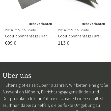
Mehr Varianten
Mehr Varianten
Platinum Sun & Shade
Platinum Sun & Shade
Coolfit Sonnensegel Harmonica 200x500cm Grau
Coolfit Sonnensegel Dreieckig 360 X 360 Cm Grün
699 €
113 €
Über uns
Hulténs gibt es seit über 40 Jahren. Wir bieten eine große
Auswahl an Möbeln, Einrichtungsgegenständen und
Designartikeln für Ihr Zuhause. Unsere Leidenschaft ist
es, Ihnen dabei zu helfen, die perfekte Umgebung zu