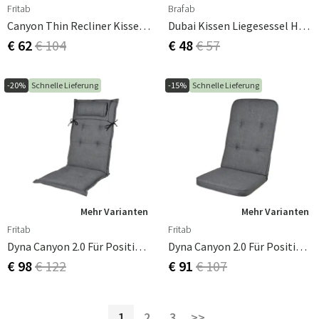
Fritab
Brafab
Canyon Thin Recliner Kissen Strukturiert Dralon Bordeaux
Dubai Kissen Liegesessel Hellgrau
€ 62
€ 104
€ 48
€ 57
-20%
Schnelle Lieferung
-15%
Schnelle Lieferung
Mehr Varianten
Mehr Varianten
Fritab
Fritab
Dyna Canyon 2.0 Für Positionsstuhl Oxford Grau
Dyna Canyon 2.0 Für Positionsstuhl Oxford Grau
€ 98
€ 122
€ 91
€ 107
1
2
3
>>