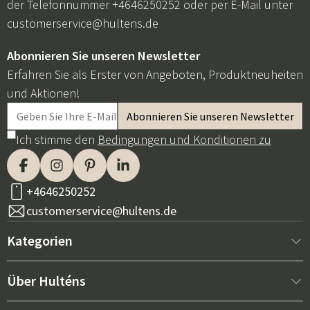
der Telefonnummer +4646250252 oder per E-Mail unter
customerservice@hultens.de
Abonnieren Sie unseren Newsletter
Erfahren Sie als Erster von Angeboten, Produktneuheiten
und Aktionen!
Ich stimme den
Bedingungen und Konditionen zu
+4646250252
customerservice@hultens.de
Kategorien
Neu bei uns
Über Hulténs
Möbel