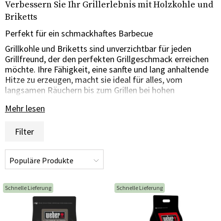
Verbessern Sie Ihr Grillerlebnis mit Holzkohle und
Briketts
Perfekt für ein schmackhaftes Barbecue
Grillkohle und Briketts sind unverzichtbar für jeden
Grillfreund, der den perfekten Grillgeschmack erreichen
möchte. Ihre Fähigkeit, eine sanfte und lang anhaltende
Hitze zu erzeugen, macht sie ideal für alles, vom
langsamen Räuchern bis zum Grillen bei hohen
Temperaturen. Mit Holzkohle und Briketts erhalten Sie
Mehr lesen
einen authentischen und unverwechselbaren Geschmack,
der Ihre gegrillten Gerichte auf ein neues Niveau hebt.
Filter
Hochzuverlässiges und effizientes Braten
Hergestellt aus hochwertiger Holzkohle oder anderen
natürlichen Materialien, werden die Holzkohle und die
Briketts zu einem dichten und kompakten Produkt
zusammengepresst. Ihre effiziente Verbrennung erzeugt
Schnelle Lieferung
Schnelle Lieferung
nur wenig Asche und trägt zu einem sauberen und
umweltfreundlichen Grillerlebnis bei. Mit langer
Brenndauer und geringer Hitze sind Holzkohle und