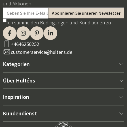
und Aktionen!
Ich stimme den
Bedingungen und Konditionen zu
+4646250252
customerservice@hultens.de
Kategorien
Neu bei uns
Über Hulténs
Möbel
Über Hulténs
Inspiration
Innenausstattung
Hulténs Laden
Bestseller
Kundendienst
Gartenmöbel
Verkaufsabteilung
Gartenmöbel-Trends 2026