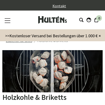
}
Kontakt
0
Garten
Grills & Outdoor-Küchen
>>Kostenloser Versand bei Bestellungen über 1.000 €
×
Zubehör für Grills
Holzkohle & Briketts
Holzkohle & Briketts