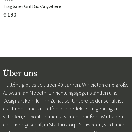
Angebot an Campinggrills und machen Sie sich bereit für
Tragbarer Grill Go-Anywhere
Ihr nächstes Abenteuer in der Natur.
€ 190
>
Über uns
Hulténs gibt es seit über 40 Jahren. Wir bieten eine große
Auswahl an Möbeln, Einrichtungsgegenständen und
Designartikeln für Ihr Zuhause. Unsere Leidenschaft ist
es, Ihnen dabei zu helfen, die perfekte Umgebung zu
schaffen, sowohl drinnen als auch draußen. Wir haben
ein Ladengeschäft in Staffanstorp, Schweden, sind aber