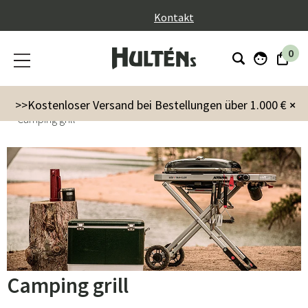
}
Kontakt
0
Garten
Grills & Outdoor-Küchen
Grills
>>Kostenloser Versand bei Bestellungen über 1.000 €
×
Camping grill
Camping grill