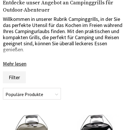
Entdecke unser Angebot an Campinggrills für
Outdoor-Abenteuer
Willkommen in unserer Rubrik Campinggrills, in der Sie
das perfekte Utensil für das Kochen im Freien während
Ihres Campingurlaubs finden. Mit den praktischen und
kompakten Grills, die perfekt für Camping und Reisen
geeignet sind, können Sie überall leckeres Essen
genießen.
Einfache und tragbare Grills für das Leben auf der Straße
Mehr lesen
Eine große Auswahl an flexiblen und tragbaren
Campinggrills, die sich perfekt für das Leben unterwegs
Filter
eignen. Diese Grills sind leicht zu transportieren und
nehmen nur wenig Platz im Gepäck ein, was sie zur
idealen Wahl für Camping, Picknick und andere Outdoor-
Aktivitäten macht.
Kompaktes und robustes Design für Outdoor-Abenteuer
Unsere Campinggrills wurden mit dem Fokus auf
Kompaktheit und Robustheit entwickelt, um Outdoor-