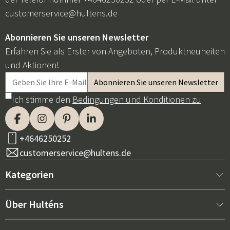
customerservice@hultens.de
Abonnieren Sie unseren Newsletter
Erfahren Sie als Erster von Angeboten, Produktneuheiten
und Aktionen!
Ich stimme den
Bedingungen und Konditionen zu
+4646250252
customerservice@hultens.de
Kategorien
Neu bei uns
Über Hulténs
Möbel