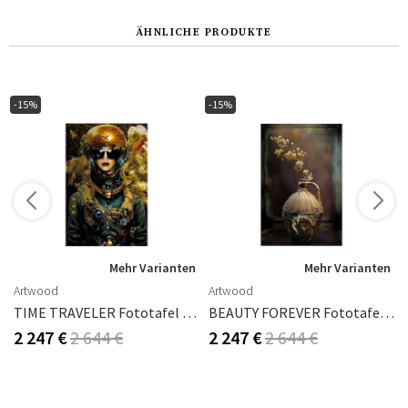
ÄHNLICHE PRODUKTE
-15%
-15%
n
Mehr Varianten
Mehr Varianten
Artwood
Artwood
Lebens 1 150x150
TIME TRAVELER Fototafel – 100x150, Aluminium
BEAUTY FOREVER Fototafel – 100 X 150, Aluminium
2 247 €
2 644 €
2 247 €
2 644 €