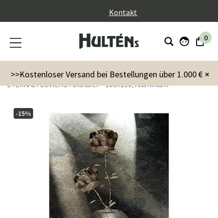
}
Kontakt
0
Innenausstattung
Dekoration
Gemälde & Poster
>>Kostenloser Versand bei Bestellungen über 1.000 €
×
ETERNAL FLOWERS Fototafel – 100x150, Aluminium
-15%