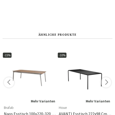
ÄHNLICHE PRODUKTE
-15%
-10%
n
Mehr Varianten
Mehr Varianten
Brafab
Houe
Naos Esstisch 100x220-320 Cm Edelstahl/Teak
AVANTI Esstisch 222x98 Cm Schwarz