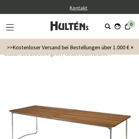
}
Kontakt
0
Gartenmöbel
Tische
Esstische
>>Kostenloser Versand bei Bestellungen über 1.000 €
×
Esstisch B31 230 Eiche geölt / Gestell feuerverzinkt