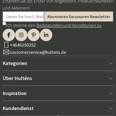
Erfahren Sie als Erster von Angeboten, Produktneuheiten
und Aktionen!
Ich stimme den
Bedingungen und Konditionen zu
+4646250252
customerservice@hultens.de
Kategorien
Neu bei uns
Über Hulténs
Möbel
Über Hulténs
Inspiration
Innenausstattung
Hulténs Laden
Bestseller
Kundendienst
Gartenmöbel
Verkaufsabteilung