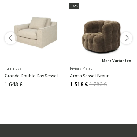
-15%
n
Mehr Varianten
Furninova
Riviera Maison
Grande Double Day Sessel
Arosa Sessel Braun
1 648 €
1 518 €
1 786 €