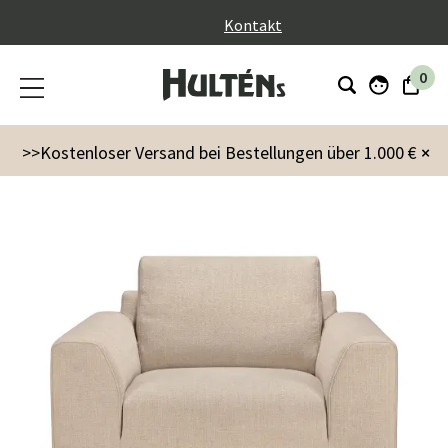
}
Kontakt
0
Möbel
Sessel & Hocker
Sessel
Ease Sessel Leche
>>Kostenloser Versand bei Bestellungen über 1.000 €
×