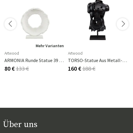
n
Mehr Varianten
Artwood
Artwood
ssing
ARMONIA Runde Statue 39 Cm
TORSO-Statue Aus Metall-Antikbronze
80 €
133 €
160 €
188 €
Über uns