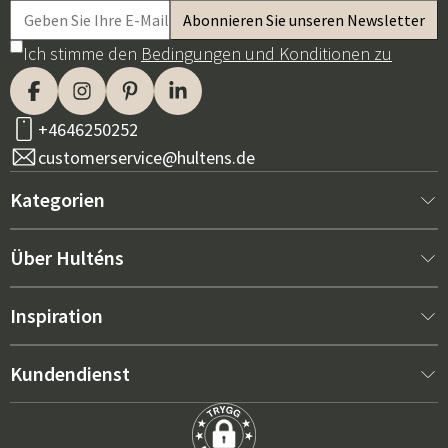
Ich stimme den
Bedingungen und Konditionen zu
+4646250252
customerservice@hultens.de
Kategorien
Neu bei uns
Über Hulténs
Möbel
Über Hulténs
Inspiration
Innenausstattung
Hulténs Laden
Bestseller
Kundendienst
Gartenmöbel
Verkaufsabteilung
Gartenmöbel-Trends 2026
Kontaktieren Sie uns
Garten