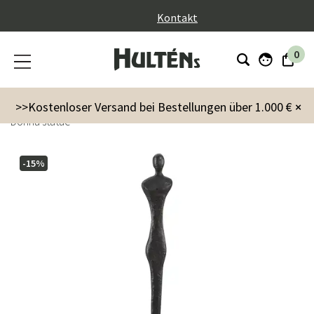
}
Kontakt
0
Innenausstattung
Dekoration
Einrichtungsdetails
>>Kostenloser Versand bei Bestellungen über 1.000 €
×
Donna statue
-15%