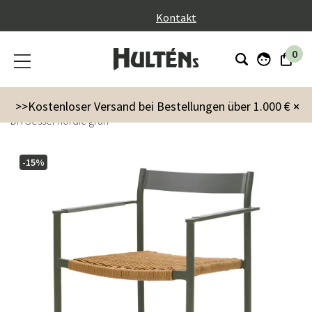
}
Kontakt
0
Gartenmöbel
Stuhle
Armlehnstuhl
>>Kostenloser Versand bei Bestellungen über 1.000 €
×
DK Sessel nordic grün
-15%