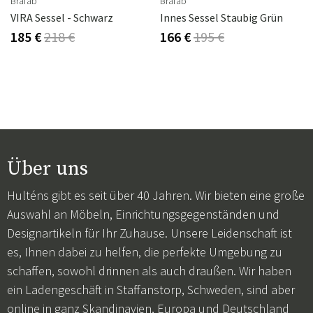
Brafab
Brafab
rz
VIRA Sessel - Schwarz
Innes Sessel Staubig Grün
185 €
218 €
166 €
195 €
Über uns
Hulténs gibt es seit über 40 Jahren. Wir bieten eine große
Auswahl an Möbeln, Einrichtungsgegenständen und
Designartikeln für Ihr Zuhause. Unsere Leidenschaft ist
es, Ihnen dabei zu helfen, die perfekte Umgebung zu
schaffen, sowohl drinnen als auch draußen. Wir haben
ein Ladengeschäft in Staffanstorp, Schweden, sind aber
online in ganz Skandinavien, Europa und Deutschland