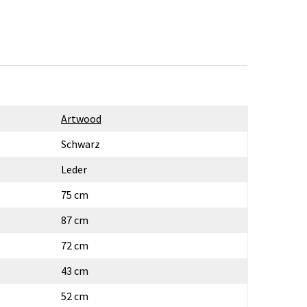
Artwood
Schwarz
Leder
75 cm
87 cm
72 cm
43 cm
52 cm