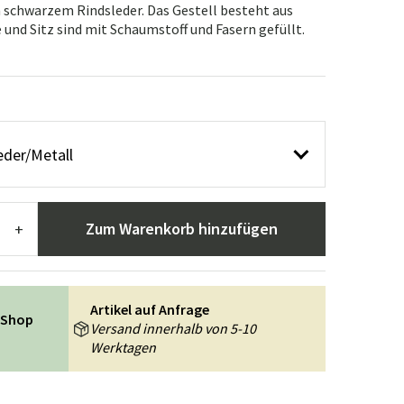
n
ppiche
Gartengeräte
Flurmöbel
n schwarzem Rindsleder. Das Gestell besteht aus
und Sitz sind mit Schaumstoff und Fasern gefüllt.
usstattung
eder/Metall
Zum Warenkorb hinzufügen
+
Artikel auf Anfrage
 Shop
Versand innerhalb von 5-10
Werktagen