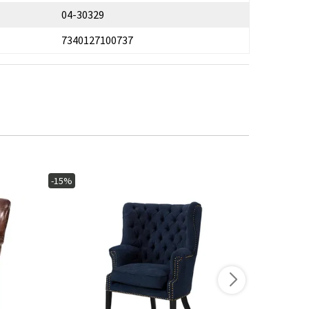
04-30329
7340127100737
-15%
-10%