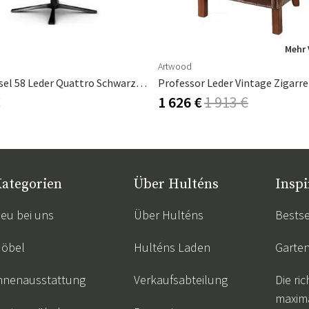
Mehr 
Artwood
Style Sessel 58 Leder Quattro Schwarzes Gestell
Professor Leder Vintage Zigarr
€
1 626 €
1 913 €
ategorien
Über Hulténs
Inspi
eu bei uns
Über Hulténs
Bestse
öbel
Hulténs Laden
Garte
nnenausstattung
Verkaufsabteilung
Die ric
maxim