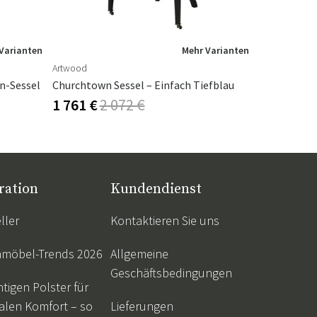
Varianten
Mehr Varianten
Artwood
Eleonora
en-Sessel
Churchtown Sessel – Einfach Tiefblau
Jordan Sesse
1 761 €
2 072 €
1 445 €
1
ration
Kundendienst
ller
Kontaktieren Sie uns
nmöbel-Trends 2026
Allgemeine
Geschäftsbedingungen
htigen Polster für
alen Komfort – so
Lieferungen