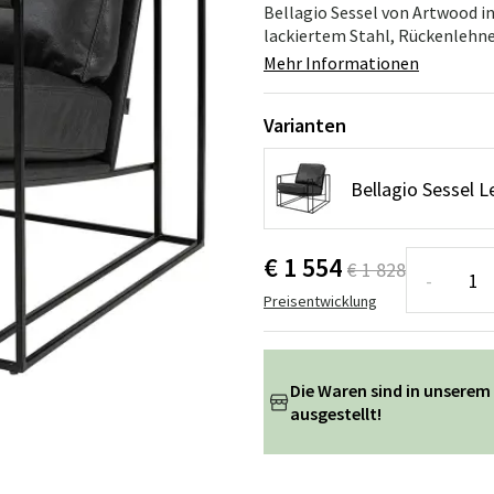
ssen
Hängeschaukel
Badezimmerte
Bellagio Sessel von Artwood i
lackiertem Stahl, Rückenlehne 
Wartungsprodukte
Kleine Aufbewahrung
Badezimmera
Mehr Informationen
Varianten
Bellagio Sessel L
€ 1 554
€ 1 828
-
Preisentwicklung
Die Waren sind in unserem
ausgestellt!