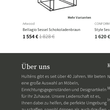
hr Varianten
Mehr Varianten
Artwood
CONFORM
l
Bellagio Sessel Schokoladenbraun
1 554 €
1 828 €
1 620 
Über uns
K
Hulténs gibt es seit über 40 Jahren. Wir bieten
N
eine große Auswahl an Möbeln,
M
Einrichtungsgegenständen und Designartikeln
für Ihr Zuhause. Unsere Leidenschaft ist es,
I
Ihnen dabei zu helfen, die perfekte Umgebung
zu schaffen, sowohl drinnen als auch draußen.