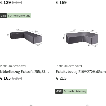
€ 139
€ 164
€ 169
-15%
Schnelle Lieferung
Platinum Aerocover
Platinum Aerocover
Möbelbezug Ecksofa 255/330X100cm
Ecksitzbezug 210V/270Hx85cm
€ 165
€ 194
€ 215
-15%
Schnelle Lieferung