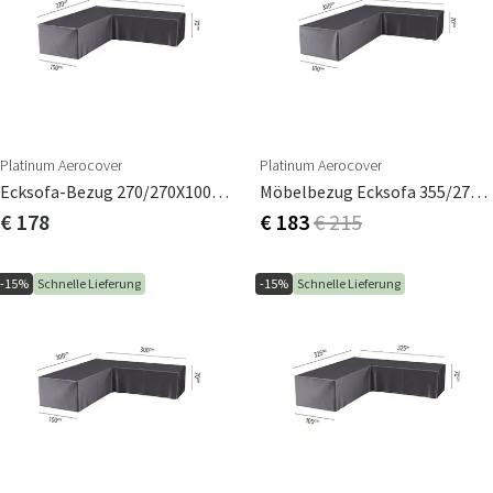
Platinum Aerocover
Platinum Aerocover
Ecksofa-Bezug 270/270X100cm
Möbelbezug Ecksofa 355/275X100cm
€ 178
€ 183
€ 215
-15%
Schnelle Lieferung
-15%
Schnelle Lieferung