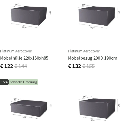
Platinum Aerocover
Platinum Aerocover
Möbelhülle 220x150xh85
Möbelbezug 200 X 190cm
€ 122
€ 144
€ 132
€ 155
-15%
Schnelle Lieferung