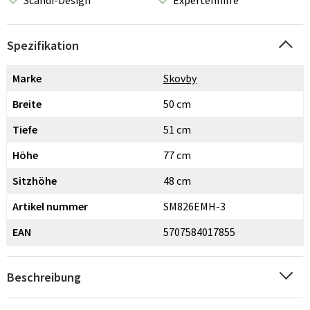
Scandi-Design
Expertenhilfe
Spezifikation
Marke
Skovby
Breite
50 cm
Tiefe
51 cm
Höhe
77 cm
Sitzhöhe
48 cm
Artikel nummer
SM826EMH-3
EAN
5707584017855
Beschreibung