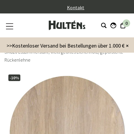
}
Kontakt
0
Möbel
Stühle
Esstühle
>>Kostenloser Versand bei Bestellungen über 1.000 €
×
SM826 Esszimmerstuhl, weiß geöltes Eichenholz/gepolsterte
Rückenlehne
-10%